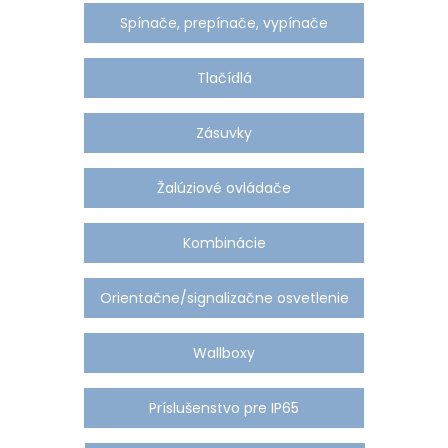
Spínače, prepínače, vypínače
Tlačídlá
Zásuvky
Žalúziové ovládače
Kombinácie
Orientačne/signalizačne osvetlenie
Wallboxy
Príslušenstvo pre IP65