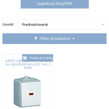
Doplnkový IP44/IP68
Prednastavené
Zoradiť:
Filter produktov
48013 CBR: Spínač 1-pólový
so signalizačnou LED, rad. 1,
biela