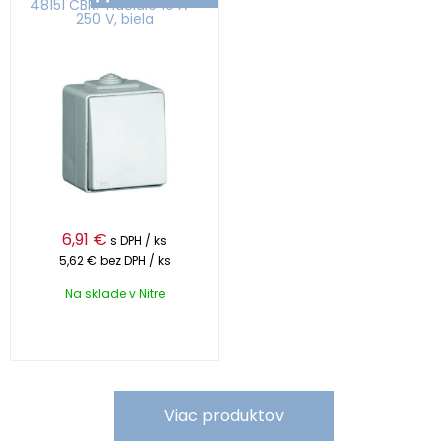
48151 CBR: Tlačidlo 10 A -
250 V, biela
6,91
€
s DPH / ks
5,62 €
bez DPH / ks
Na sklade v Nitre
Viac produktov