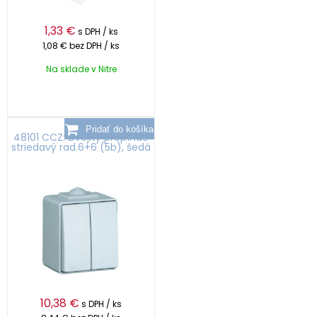
1,33
€
s DPH / ks
1,08 €
bez DPH / ks
Na sklade v Nitre
48101 CCZ: Dvojitý prepínač
striedavý rad.6+6 (5b), šedá
10,38
€
s DPH / ks