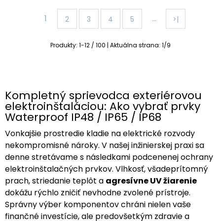
1
…
2
3
4
5
>|
Produkty:
1
-
12
/
100
| Aktuálna strana:
1
/
9
Kompletný sprievodca exteriérovou
elektroinštaláciou: Ako vybrať prvky
Waterproof IP48 / IP65 / IP68
Vonkajšie prostredie kladie na elektrické rozvody
nekompromisné nároky. V našej inžinierskej praxi sa
denne stretávame s následkami podcenenej ochrany
elektroinštalačných prvkov. Vlhkosť, všadeprítomný
prach, striedanie teplôt a
agresívne UV žiarenie
dokážu rýchlo zničiť nevhodne zvolené prístroje.
Správny výber komponentov chráni nielen vaše
finančné investície, ale predovšetkým zdravie a