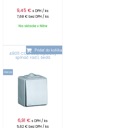
9,45
€
s DPH / ks
7,68 €
bez DPH / ks
Na sklade v Nitre
48011 CCZ: Jednopólový
spínač rad.1, šedá
Akcia
6,91
€
s DPH / ks
5,62 €
bez DPH / ks