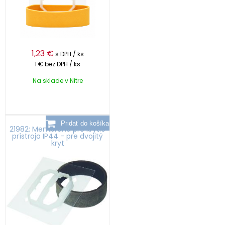
1,23
€
s DPH / ks
1 €
bez DPH / ks
Na sklade v Nitre
21982: Membrána pre krytie
prístroja IP44 - pre dvojitý
kryt