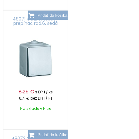
48071 CCZ: Striedavý
prepínač rad.6, šedá
8,25
€
s DPH / ks
6,71 €
bez DPH / ks
Na sklade v Nitre
48072 CBR: : Striedavý