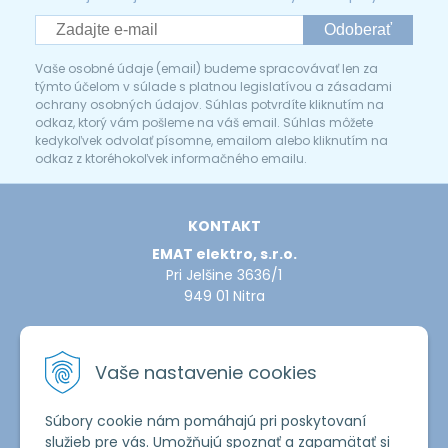
Odoberať
Vaše osobné údaje (email) budeme spracovávať len za
týmto účelom v súlade s platnou legislatívou a zásadami
ochrany osobných údajov. Súhlas potvrdíte kliknutím na
odkaz, ktorý vám pošleme na váš email. Súhlas môžete
kedykoľvek odvolať písomne, emailom alebo kliknutím na
odkaz z ktoréhokoľvek informačného emailu.
KONTAKT
EMAT elektro, s.r.o.
Pri Jelšine 3636/1
949 01 Nitra
INFOLINKA
Vaše nastavenie cookies
Tel.:
+421 907 427 949
E-mail:
efapel@emat.sk
Súbory cookie nám pomáhajú pri poskytovaní
služieb pre vás. Umožňujú spoznať a zapamätať si