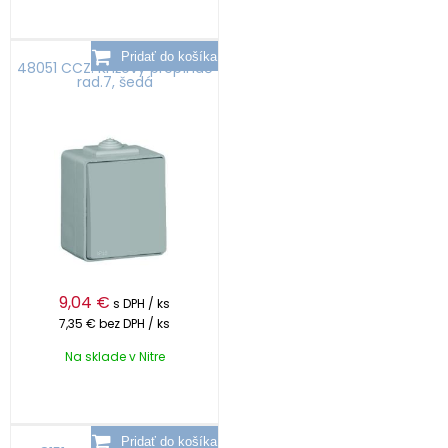
48051 CCZ: Krížový prepínač
rad.7, šedá
9,04
€
s DPH / ks
7,35 €
bez DPH / ks
Na sklade v Nitre