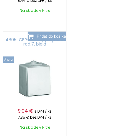
8,44 €
bez DPH / ks
Na sklade v Nitre
48051 CBR: Krížový prepínač
rad.7, biela
Akcia
9,04
€
s DPH / ks
7,35 €
bez DPH / ks
Na sklade v Nitre