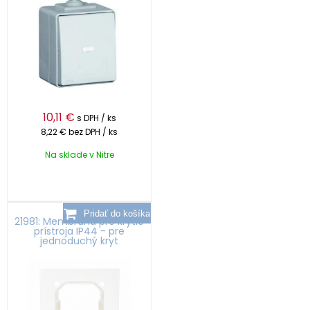
10,11
€
s DPH / ks
8,22 €
bez DPH / ks
Na sklade v Nitre
21981: Membrána pre krytie
prístroja IP44 - pre
jednoduchý kryt