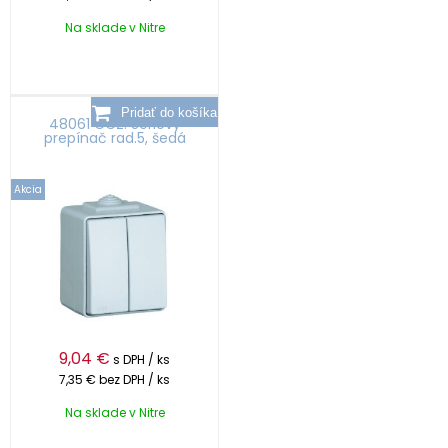
Na sklade v Nitre
48061 CCZ: Sériový
prepínač rad.5, šedá
Akcia
9,04
€
s DPH / ks
7,35 €
bez DPH / ks
Na sklade v Nitre