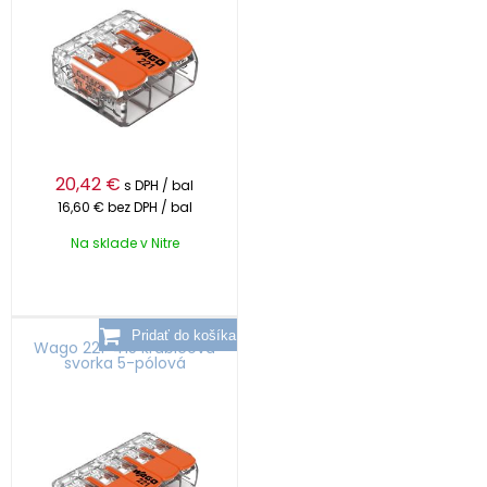
20,42
€
s DPH / bal
16,60 €
bez DPH / bal
Na sklade v Nitre
Wago 221-415 krabicová
svorka 5-pólová