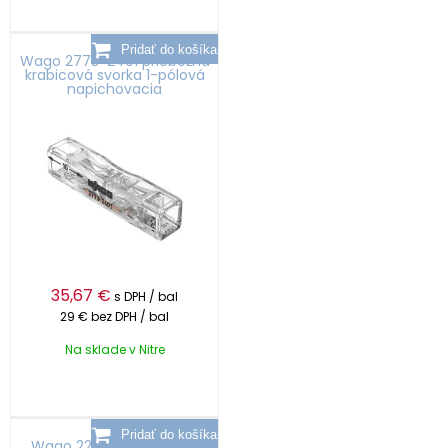
Wago 2773-2401 priebežná
krabicová svorka 1-pólová
napichovacia
35,67
€
s DPH / bal
29 €
bez DPH / bal
Na sklade v Nitre
Wago 221-412 krabicová