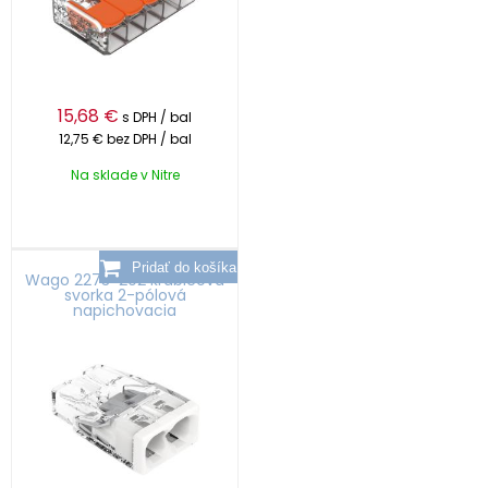
15,68
€
s DPH / bal
12,75 €
bez DPH / bal
Na sklade v Nitre
Wago 2273-202 krabicová
svorka 2-pólová
napichovacia