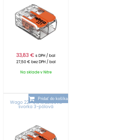
33,83
€
s DPH / bal
27,50 €
bez DPH / bal
Na sklade v Nitre
Wago 221-613 krabicová
svorka 3-pólová