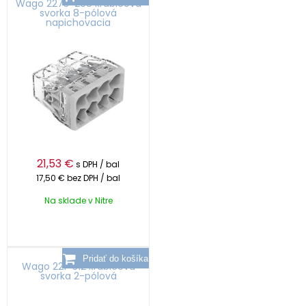
Wago 2273-208 krabicová
svorka 8-pólová
napichovacia
21,53
€
s DPH / bal
17,50 €
bez DPH / bal
Na sklade v Nitre
Wago 221-612 krabicová
svorka 2-pólová