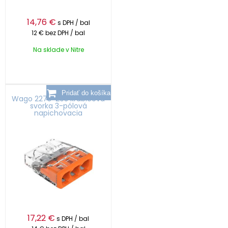
14,76
€
s DPH / bal
12 €
bez DPH / bal
Na sklade v Nitre
Wago 2273-203 krabicová
svorka 3-pólová
napichovacia
17,22
€
s DPH / bal