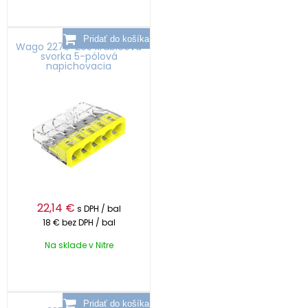
Wago 2273-205 krabicová
svorka 5-pólová
napichovacia
22,14
€
s DPH / bal
18 €
bez DPH / bal
Na sklade v Nitre