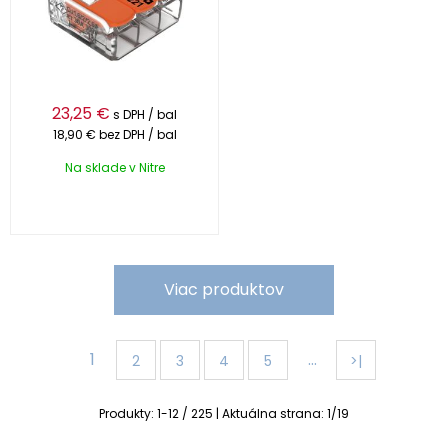
23,25
€
s DPH / bal
18,90 €
bez DPH / bal
Na sklade v Nitre
Viac produktov
1
…
2
3
4
5
>|
Produkty:
1
-
12
/
225
| Aktuálna strana:
1
/
19