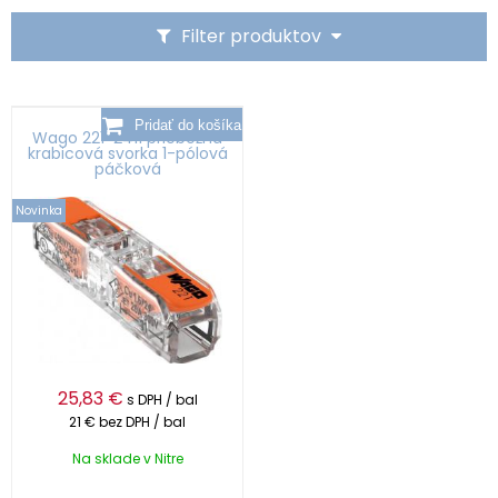
Filter produktov
Wago 221-2411 priebežná
krabicová svorka 1-pólová
páčková
Novinka
25,83
€
s DPH / bal
21 €
bez DPH / bal
Na sklade v Nitre