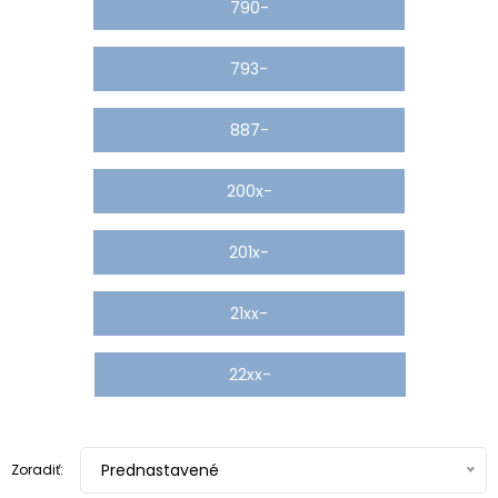
790-
793-
887-
200x-
201x-
21xx-
22xx-
Prednastavené
Zoradiť: