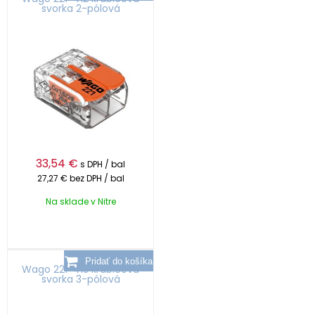
svorka 2-pólová
33,54
€
s DPH / bal
27,27 €
bez DPH / bal
Na sklade v Nitre
Wago 221-413 krabicová
svorka 3-pólová