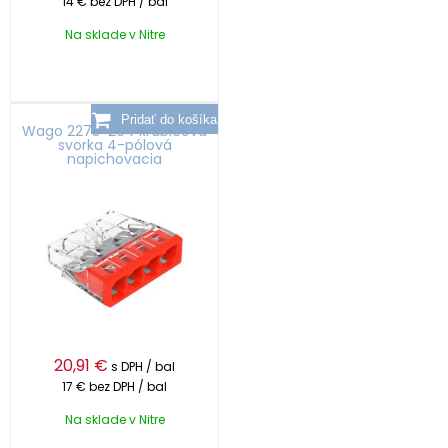
14 €
bez DPH / bal
Na sklade v Nitre
Wago 2273-204 krabicová
svorka 4-pólová
napichovacia
20,91
€
s DPH / bal
17 €
bez DPH / bal
Na sklade v Nitre