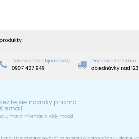
 produkty.
Telefonické objednávky
Doprava zadarmo
0907 427 949
objednávky nad 12
ležitejšie novinky priamo
š email
e zaujímavé informácie vždy medzi
 (email) budeme spracovávať len za týmto účelom v súlade s platnou l