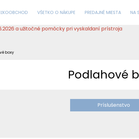
VEĽKOOBCHOD
VŠETKO O NÁKUPE
PREDAJNÉ MIESTA
NA 
.6.2026 a užitočné pomôcky pri vyskaldaní prístroja
vé boxy
Podlahové b
Príslušenstvo