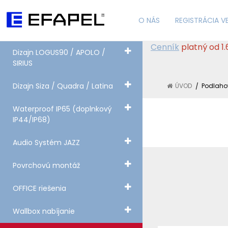
O NÁS
REGISTRÁCIA 
Cenník
platný od 1
Dizajn LOGUS90 / APOLO /
SIRIUS
Dizajn Siza / Quadra / Latina
ÚVOD
Podlaho
Waterproof IP65 (doplnkový
IP44/IP68)
Audio Systém JAZZ
Povrchovú montáž
OFFICE riešenia
Wallbox nabíjanie