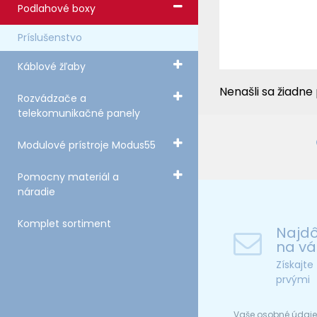
Podlahové boxy
Príslušenstvo
Káblové žľaby
Nenašli sa žiadne
Rozvádzače a
telekomunikačné panely
Modulové prístroje Modus55
Pomocny materiál a
náradie
Komplet sortiment
Najdô
na vá
Získajt
prvými
Vaše osobné údaje