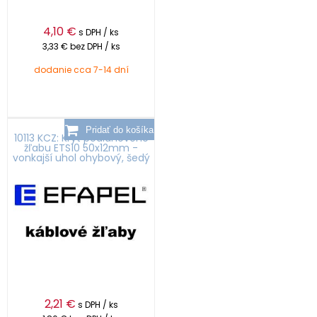
4,10
€
s DPH / ks
3,33 €
bez DPH / ks
dodanie cca 7-14 dní
10113 KCZ: Kryt podlahového
žľabu ETS10 50x12mm -
vonkajší uhol ohybový, šedý
2,21
€
s DPH / ks