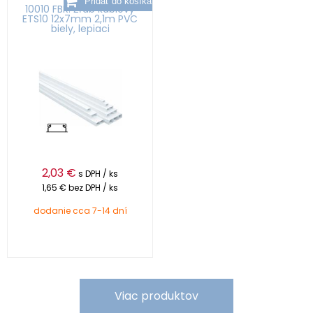
10010 FBR: Žľab káblový
ETS10 12x7mm 2,1m PVC
biely, lepiaci
2,03
€
s DPH / ks
1,65 €
bez DPH / ks
dodanie cca 7-14 dní
Viac produktov