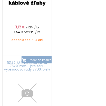
3,12
€
s DPH / ks
2,54 €
bez DPH / ks
dodanie cca 7-14 dní
10147 ABR: Adaptér EST10
75x20mm - pre sériu
vypínačovú rady 3700, biely