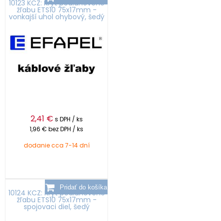
10123 KCZ: Kryt podlahového
žľabu ETS10 75x17mm -
vonkajší uhol ohybový, šedý
2,41
€
s DPH / ks
1,96 €
bez DPH / ks
dodanie cca 7-14 dní
10124 KCZ: Kryt podlahového
žľabu ETS10 75x17mm -
spojovaci diel, šedý