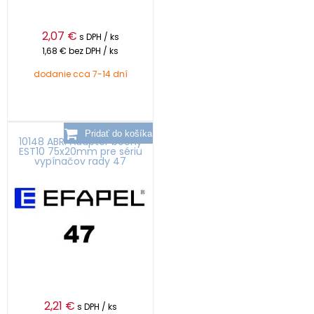
2,07
€
s DPH / ks
1,68 €
bez DPH / ks
dodanie cca 7-14 dní
10148 ABR: Adapter bočný
EST10 75x20mm pre sériu
vypínačov rady 47
2,21
€
s DPH / ks