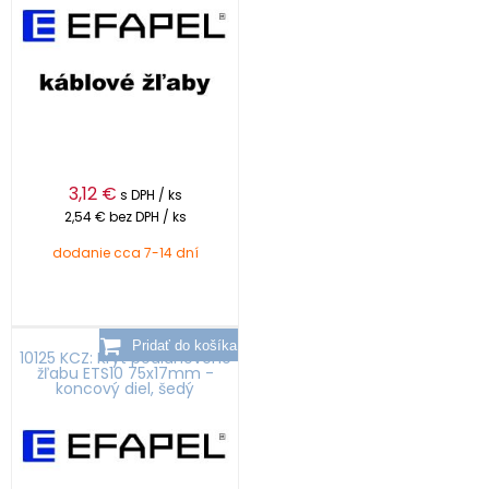
3,12
€
s DPH / ks
2,54 €
bez DPH / ks
dodanie cca 7-14 dní
10125 KCZ: Kryt podlahového
žľabu ETS10 75x17mm -
koncový diel, šedý