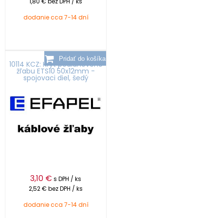
1,80 €
bez DPH / ks
dodanie cca 7-14 dní
10114 KCZ: Kryt podlahového
žľabu ETS10 50x12mm -
spojovaci diel, šedý
3,10
€
s DPH / ks
2,52 €
bez DPH / ks
dodanie cca 7-14 dní