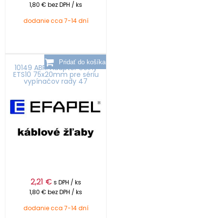
1,80 €
bez DPH / ks
dodanie cca 7-14 dní
10149 ABR: Adapter čelný
ETS10 75x20mm pre sériu
vypínačov rady 47
2,21
€
s DPH / ks
1,80 €
bez DPH / ks
dodanie cca 7-14 dní