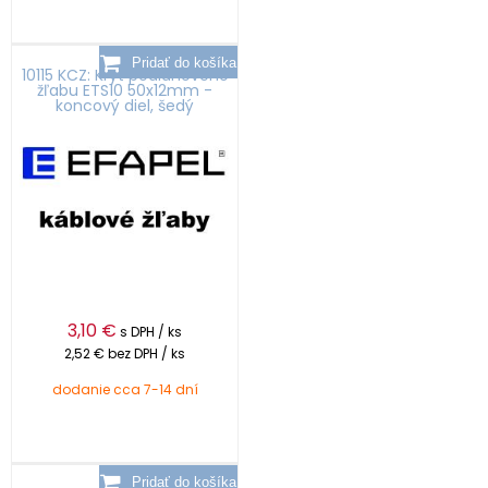
10115 KCZ: Kryt podlahového
žľabu ETS10 50x12mm -
koncový diel, šedý
3,10
€
s DPH / ks
2,52 €
bez DPH / ks
dodanie cca 7-14 dní