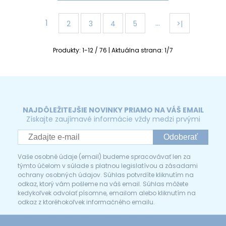
1
…
2
3
4
5
>|
Produkty:
1
-
12
/
76
| Aktuálna strana:
1
/
7
NAJDÔLEŽITEJŠIE NOVINKY PRIAMO NA VÁŠ EMAIL
Získajte zaujímavé informácie vždy medzi prvými
Odoberať
Vaše osobné údaje (email) budeme spracovávať len za
týmto účelom v súlade s platnou legislatívou a zásadami
ochrany osobných údajov. Súhlas potvrdíte kliknutím na
odkaz, ktorý vám pošleme na váš email. Súhlas môžete
kedykoľvek odvolať písomne, emailom alebo kliknutím na
odkaz z ktoréhokoľvek informačného emailu.