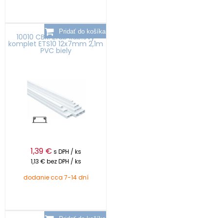
10010 CBR: Žľab káblový
komplet ETS10 12x7mm 2,1m
PVC biely
1,39
€
s DPH / ks
1,13 €
bez DPH / ks
dodanie cca 7-14 dní