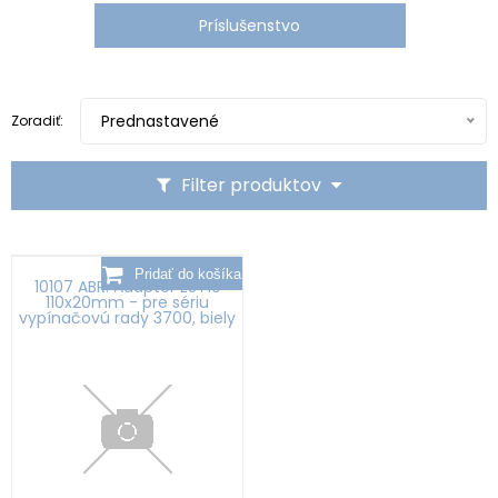
Príslušenstvo
Prednastavené
Zoradiť:
Filter produktov
10107 ABR: Adaptér EST10
110x20mm - pre sériu
vypínačovú rady 3700, biely